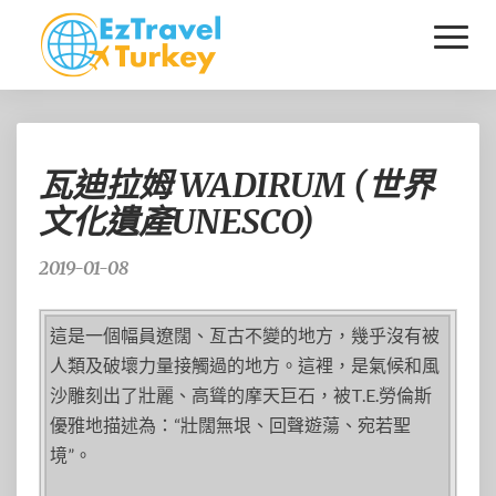
Toggl
Naviga
瓦
瓦迪拉姆 WADIRUM (世界
迪
拉
文化遺產UNESCO)
姆
WADIRUM
2019-01-08
(世
界
文
這是一個幅員遼闊、亙古不變的地方，幾乎沒有被
化
人類及破壞力量接觸過的地方。這裡，是氣候和風
遺
沙雕刻出了壯麗、高聳的摩天巨石，被T.E.勞倫斯
產
UNESCO)
優雅地描述為：“壯闊無垠、回聲遊蕩、宛若聖
境”。