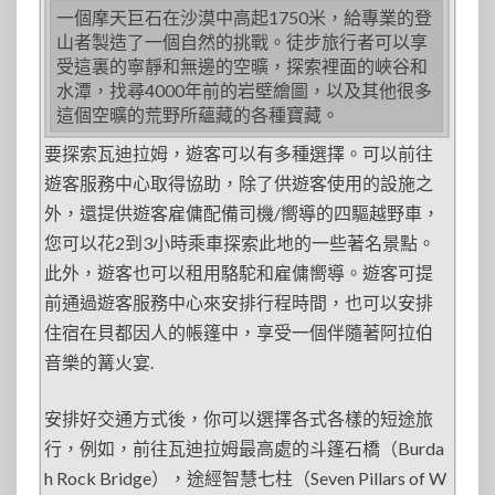
一個摩天巨石在沙漠中高起1750米，給專業的登
山者製造了一個自然的挑戰。徒步旅行者可以享
受這裏的寧靜和無邊的空曠，探索裡面的峽谷和
水潭，找尋4000年前的岩壁繪圖，以及其他很多
這個空曠的荒野所蘊藏的各種寶藏。
要探索瓦迪拉姆，遊客可以有多種選擇。可以前往
遊客服務中心取得協助，除了供遊客使用的設施之
外，還提供遊客雇傭配備司機/嚮導的四驅越野車，
您可以花2到3小時乘車探索此地的一些著名景點。
此外，遊客也可以租用駱駝和雇傭嚮導。遊客可提
前通過遊客服務中心來安排行程時間，也可以安排
住宿在貝都因人的帳篷中，享受一個伴隨著阿拉伯
音樂的篝火宴.
安排好交通方式後，你可以選擇各式各樣的短途旅
行，例如，前往瓦迪拉姆最高處的斗篷石橋（Burda
h Rock Bridge），途經智慧七柱（Seven Pillars of W