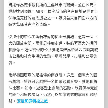
時期作為德卡波利斯的主要城市而繁榮，並在公元 2
世紀達到頂峰。 如今，這座城市的考古遺址是世界上
保存最完好的羅馬遺址之一，吸引著來自四面八方的
遊客驚嘆其古老的奇蹟。
傑拉什的中心坐落著雄偉的橢圓形廣場，這是一個巨
大的開放空間，兩側是柱廊走道，裝飾著巨大的拱門
和雕像。 這個宏偉的公共廣場是羅馬帝國鼎盛時期城
市公民和社會生活的焦點，舉辦節慶、市場和公眾集
會。
毗鄰橢圓廣場的是雄偉的南劇院，這是一個龐大的圓
形劇場，曾經可容納數千名觀眾觀看音樂、戲劇和角
斗比賽。 如今，遊客登上劇院的石階，欣賞保存完好
的舞台和座位層時，仍然可以想像觀眾的掌聲和歡呼
聲。
安曼和佩特拉之旅