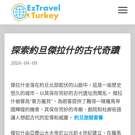
Toggl
Naviga
探
探索約旦傑拉什的古代奇蹟
索
約
旦
2024-04-03
傑
拉
什
傑拉什坐落在約旦北部起伏的山脈中，這是一座歷史
的
悠久的城市，以其保存完好的古代遺址而聞名。 傑拉
古
什被譽為“東方龐貝”，為遊客提供了難得一睹羅馬帝
代
奇
國輝煌的機會，其保存完好的寺廟、劇院和柱廊街道
蹟
讓人想起古代的宏偉和威嚴。
約旦旅遊套餐
傑拉什由亞歷山大大帝於公元前 4 世紀建立，在羅馬