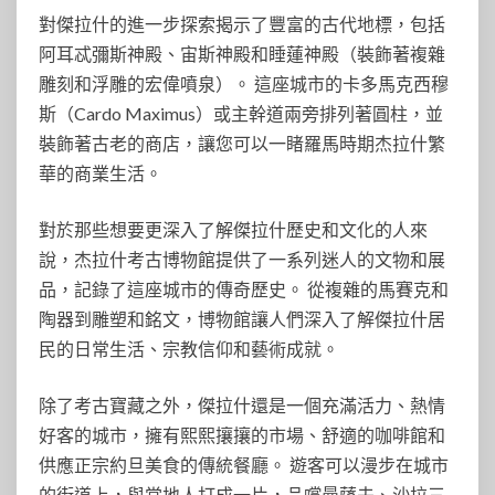
對傑拉什的進一步探索揭示了豐富的古代地標，包括
阿耳忒彌斯神殿、宙斯神殿和睡蓮神殿（裝飾著複雜
雕刻和浮雕的宏偉噴泉）。 這座城市的卡多馬克西穆
斯（Cardo Maximus）或主幹道兩旁排列著圓柱，並
裝飾著古老的商店，讓您可以一睹羅馬時期杰拉什繁
華的商業生活。
對於那些想要更深入了解傑拉什歷史和文化的人來
說，杰拉什考古博物館提供了一系列迷人的文物和展
品，記錄了這座城市的傳奇歷史。 從複雜的馬賽克和
陶器到雕塑和銘文，博物館讓人們深入了解傑拉什居
民的日常生活、宗教信仰和藝術成就。
除了考古寶藏之外，傑拉什還是一個充滿活力、熱情
好客的城市，擁有熙熙攘攘的市場、舒適的咖啡館和
供應正宗約旦美食的傳統餐廳。 遊客可以漫步在城市
的街道上，與當地人打成一片，品嚐曼薩夫、沙拉三